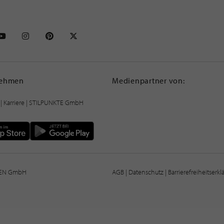
NKTE auf Facebook
STILPUNKTE auf Youtube
STILPUNKTE auf Instagram
STILPUNKTE auf Pinterest
STILPUNKTE auf X
nehmen
Medienpartner von:
|
Karriere
| STILPUNKTE GmbH
IEN GmbH
AGB
|
Datenschutz
|
Barrierefreiheitserk