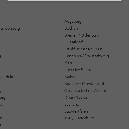
Augsburg
 Brandenburg
Bochum
Bremen / Oldenburg
Düsseldorf
Frankfurt / Rhein-Main
g
Hannover / Braunschweig
Köln
Lübecker Bucht
er Heide
Mainz
n
Münster / Münsterland
g
Osnabrück / Ems / Vechte
urg
Rhein-Neckar
et
Saarland
t
Südwestfalen
en
Trier / Luxemburg
al