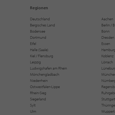
Regionen
Deutschland
Aachen
Bergisches Land
Berlin /
Bodensee
Bonn
Dortmund
Dresden
Eifel
Essen
Halle (Saale)
Hambur
Kiel / Flensburg
Koblenz
Leipzig
Lörrach
Ludwigshafen am Rhein
Lüneburg
Mönchengladbach
Münche
Niederrhein
Nürnber
Ostwestfalen-Lippe
Regensb
Rhein-Sieg
Ruhrgebi
Siegerland
Stuttgar
Sylt
Thüring
Ulm
Wuppert