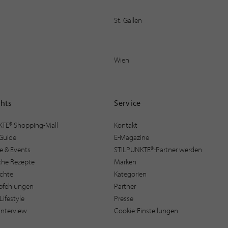
St. Gallen
Wien
ghts
Service
KTE® Shopping-Mall
Kontakt
Guide
E-Magazine
e & Events
STILPUNKTE®-Partner werden
sche Rezepte
Marken
ichte
Kategorien
pfehlungen
Partner
Lifestyle
Presse
interview
Cookie-Einstellungen