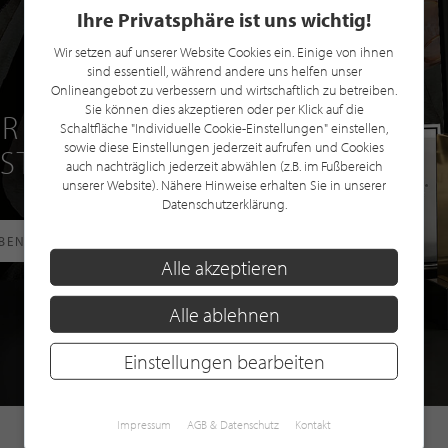
Ihre Privatsphäre ist uns wichtig!
Wir setzen auf unserer Website Cookies ein. Einige von ihnen
sind essentiell, während andere uns helfen unser
Onlineangebot zu verbessern und wirtschaftlich zu betreiben.
Sie können dies akzeptieren oder per Klick auf die
R EINE GRATIS
Schaltfläche "Individuelle Cookie-Einstellungen" einstellen,
sowie diese Einstellungen jederzeit aufrufen und Cookies
 STILPUNKTE®
auch nachträglich jederzeit abwählen (z.B. im Fußbereich
unserer Website). Nähere Hinweise erhalten Sie in unserer
Datenschutzerklärung.
RBEN
Alle akzeptieren
Alle ablehnen
Einstellungen bearbeiten
Impressum
AGB & Datenschutz
Kontakt