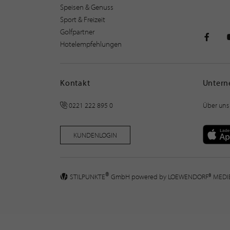
Speisen & Genuss
Sport & Freizeit
Golfpartner
Hotelempfehlungen
STILPU
Kontakt
Unter
0221 222 895 0
Über uns
KUNDENLOGIN
®
STILPUNKTE
GmbH powered by
LOEWENDORF® MED