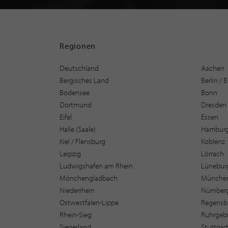
Regionen
Deutschland
Aachen
Bergisches Land
Berlin /
Bodensee
Bonn
Dortmund
Dresden
Eifel
Essen
Halle (Saale)
Hambur
Kiel / Flensburg
Koblenz
Leipzig
Lörrach
Ludwigshafen am Rhein
Lüneburg
Mönchengladbach
Münche
Niederrhein
Nürnber
Ostwestfalen-Lippe
Regensb
Rhein-Sieg
Ruhrgebi
Siegerland
Stuttgar