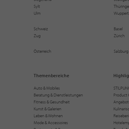
Sylt
Thüring
Ulm
Wuppert
Schweiz
Basel
Zug
Zürich
Österreich
Salzburg
Themenbereiche
Highli
Auto & Mobiles
STILPUN
Beratung & Dienstleistungen
Product 
Fitness & Gesundheit
Angebot
Kunst & Galerien
Kulinari
Leben & Wohnen
Reiseber
Mode & Accessoires
Hotelem