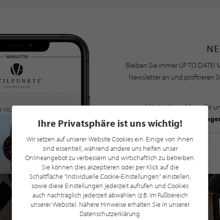
NE
Bleiben Sie immer UP TO DATE! M
Newsletter an und profitieren S
Mit der Anmeldung für u
Datenschutzbestimmunge
Ihre Privatsphäre ist uns wichtig!
Wir setzen auf unserer Website Cookies ein. Einige von ihnen
sind essentiell, während andere uns helfen unser
Onlineangebot zu verbessern und wirtschaftlich zu betreiben.
Sie können dies akzeptieren oder per Klick auf die
Schaltfläche "Individuelle Cookie-Einstellungen" einstellen,
sowie diese Einstellungen jederzeit aufrufen und Cookies
auch nachträglich jederzeit abwählen (z.B. im Fußbereich
unserer Website). Nähere Hinweise erhalten Sie in unserer
Datenschutzerklärung.