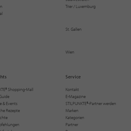
en
Trier / Luxemburg
al
St. Gallen
Wien
ghts
Service
KTE® Shopping-Mall
Kontakt
Guide
E-Magazine
e & Events
STILPUNKTE®-Partner werden
sche Rezepte
Marken
ichte
Kategorien
pfehlungen
Partner