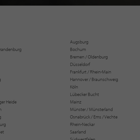
Augsburg
 Brandenburg
Bochum
Bremen / Oldenburg
Düsseldorf
Frankfurt / Rhein-Main
g
Hannover / Braunschweig
Köln
Lübecker Bucht
er Heide
Mainz
n
Münster / Münsterland
g
Osnabrück / Ems / Vechte
urg
Rhein-Neckar
et
Saarland
t
Südwestfalen