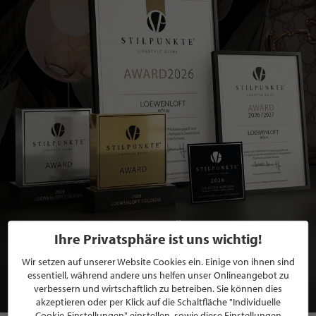
BEWERBEN SIE SICH FÜR EINE GRATIS
Ihre Privatsphäre ist uns wichtig!
MITGLIEDSCHAFT BEI STILPUNKTE®
Wir setzen auf unserer Website Cookies ein. Einige von ihnen sind
essentiell, während andere uns helfen unser Onlineangebot zu
JETZT GRATIS BEWERBEN
verbessern und wirtschaftlich zu betreiben. Sie können dies
akzeptieren oder per Klick auf die Schaltfläche "Individuelle
Cookie-Einstellungen" einstellen, sowie diese Einstellungen