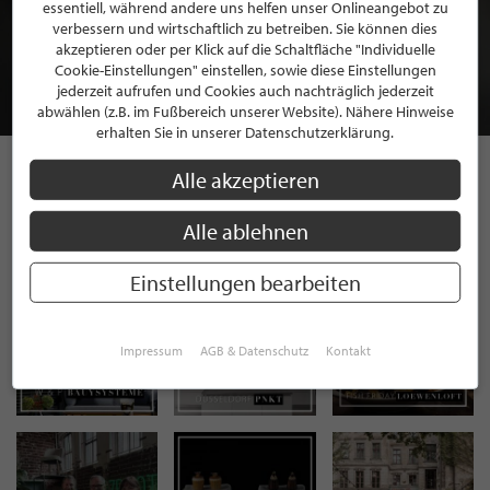
BEWERBEN SIE SICH FÜR EINE GRATIS
essentiell, während andere uns helfen unser Onlineangebot zu
MITGLIEDSCHAFT BEI STILPUNKTE®
verbessern und wirtschaftlich zu betreiben. Sie können dies
akzeptieren oder per Klick auf die Schaltfläche "Individuelle
Cookie-Einstellungen" einstellen, sowie diese Einstellungen
JETZT GRATIS BEWERBEN
jederzeit aufrufen und Cookies auch nachträglich jederzeit
abwählen (z.B. im Fußbereich unserer Website). Nähere Hinweise
erhalten Sie in unserer Datenschutzerklärung.
Alle akzeptieren
STILPUNKTE AUF
Alle ablehnen
INSTAGRAM
Einstellungen bearbeiten
Impressum
AGB & Datenschutz
Kontakt