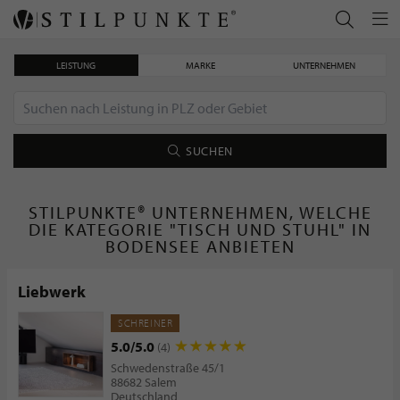
LEISTUNG
MARKE
UNTERNEHMEN
SUCHEN
STILPUNKTE® UNTERNEHMEN, WELCHE
DIE KATEGORIE "TISCH UND STUHL" IN
BODENSEE ANBIETEN
Liebwerk
SCHREINER
5.0/5.0
(4)
Schwedenstraße 45/1
88682 Salem
Deutschland