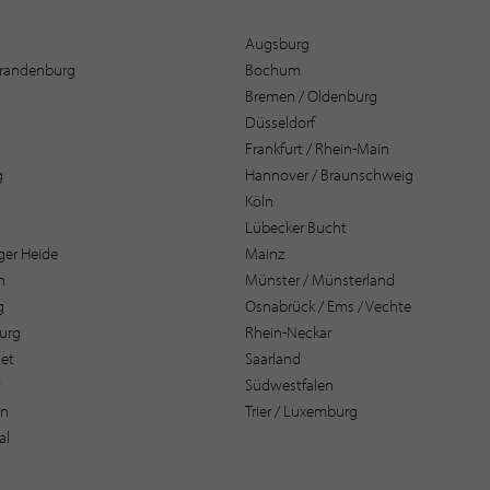
Augsburg
 Brandenburg
Bochum
Bremen / Oldenburg
Düsseldorf
Frankfurt / Rhein-Main
g
Hannover / Braunschweig
Köln
Lübecker Bucht
er Heide
Mainz
n
Münster / Münsterland
g
Osnabrück / Ems / Vechte
urg
Rhein-Neckar
et
Saarland
t
Südwestfalen
en
Trier / Luxemburg
al