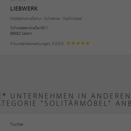
LIEBWERK
Möbelmanufaktur · Schreiner · Maßmöbel
Schwedenstraße 45/1
88682 Salem
4 Kundenbewertungen, 5.0/5.0
TE® UNTERNEHMEN IN ANDEREN
ATEGORIE "SOLITÄRMÖBEL" AN
Tischler