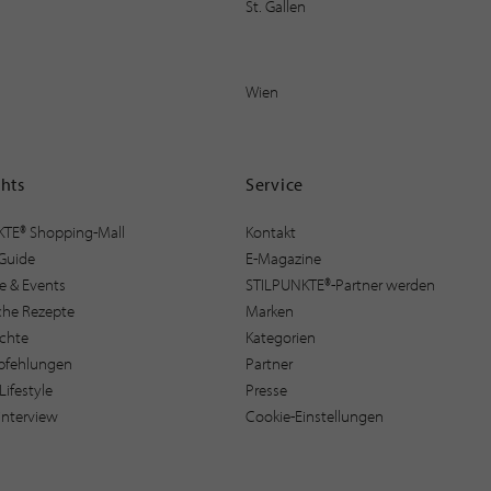
St. Gallen
Wien
ghts
Service
KTE® Shopping-Mall
Kontakt
Guide
E-Magazine
e & Events
STILPUNKTE®-Partner werden
sche Rezepte
Marken
ichte
Kategorien
pfehlungen
Partner
Lifestyle
Presse
interview
Cookie-Einstellungen