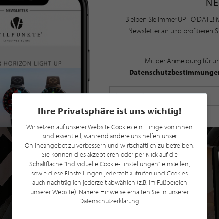
NE
Bleiben Sie immer UP TO DATE! M
Newsletter an und profitieren S
Mit der Anmeldung für u
Datenschutzbestimmunge
Ihre Privatsphäre ist uns wichtig!
Wir setzen auf unserer Website Cookies ein. Einige von ihnen
sind essentiell, während andere uns helfen unser
Onlineangebot zu verbessern und wirtschaftlich zu betreiben.
Sie können dies akzeptieren oder per Klick auf die
Schaltfläche "Individuelle Cookie-Einstellungen" einstellen,
sowie diese Einstellungen jederzeit aufrufen und Cookies
auch nachträglich jederzeit abwählen (z.B. im Fußbereich
unserer Website). Nähere Hinweise erhalten Sie in unserer
Datenschutzerklärung.