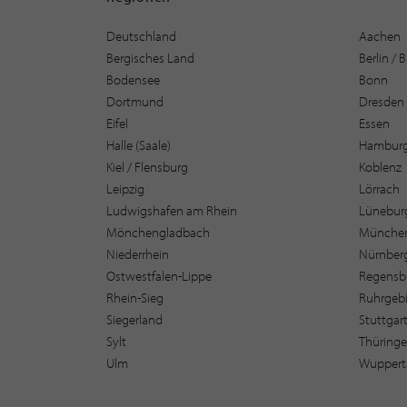
Deutschland
Aachen
Bergisches Land
Berlin /
Bodensee
Bonn
Dortmund
Dresden
Eifel
Essen
Halle (Saale)
Hambur
Kiel / Flensburg
Koblenz
Leipzig
Lörrach
Ludwigshafen am Rhein
Lüneburg
Mönchengladbach
Münche
Niederrhein
Nürnber
Ostwestfalen-Lippe
Regensb
Rhein-Sieg
Ruhrgebi
Siegerland
Stuttgar
Sylt
Thüring
Ulm
Wuppert