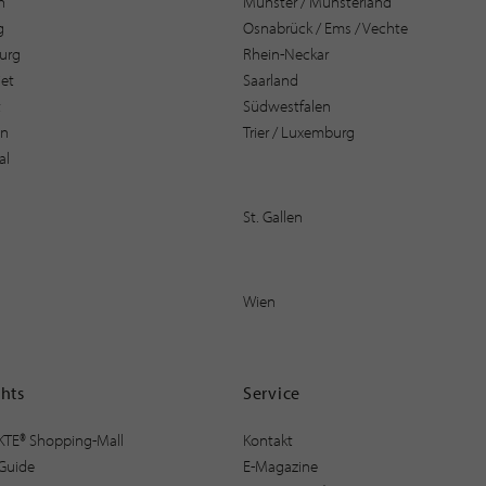
n
Münster / Münsterland
g
Osnabrück / Ems / Vechte
urg
Rhein-Neckar
et
Saarland
t
Südwestfalen
en
Trier / Luxemburg
al
St. Gallen
Wien
ghts
Service
KTE® Shopping-Mall
Kontakt
Guide
E-Magazine