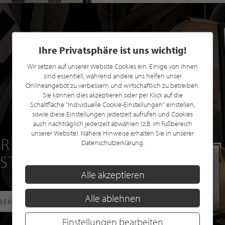
Ihre Privatsphäre ist uns wichtig!
Wir setzen auf unserer Website Cookies ein. Einige von ihnen
sind essentiell, während andere uns helfen unser
Onlineangebot zu verbessern und wirtschaftlich zu betreiben.
Sie können dies akzeptieren oder per Klick auf die
Schaltfläche "Individuelle Cookie-Einstellungen" einstellen,
sowie diese Einstellungen jederzeit aufrufen und Cookies
auch nachträglich jederzeit abwählen (z.B. im Fußbereich
unserer Website). Nähere Hinweise erhalten Sie in unserer
R EINE GRATIS
Datenschutzerklärung.
 STILPUNKTE®
Alle akzeptieren
Alle ablehnen
RBEN
Einstellungen bearbeiten