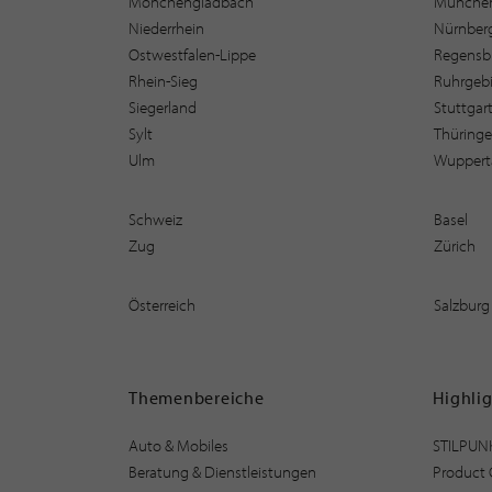
Mönchengladbach
Münche
Niederrhein
Nürnber
Ostwestfalen-Lippe
Regensb
Rhein-Sieg
Ruhrgebi
Siegerland
Stuttgar
Sylt
Thüring
Ulm
Wuppert
Schweiz
Basel
Zug
Zürich
Österreich
Salzburg
Themenbereiche
Highli
Auto & Mobiles
STILPUN
Beratung & Dienstleistungen
Product 