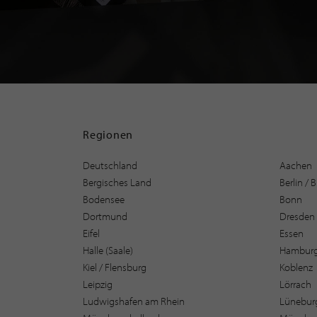
Regionen
Deutschland
Aachen
Bergisches Land
Berlin /
Bodensee
Bonn
Dortmund
Dresden
Eifel
Essen
Halle (Saale)
Hambur
Kiel / Flensburg
Koblenz
Leipzig
Lörrach
Ludwigshafen am Rhein
Lüneburg