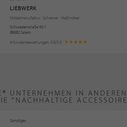
LIEBWERK
Möbelmanufaktur · Schreiner · Maßmöbel
Schwedenstraße 45/1
88682 Salem
4 Kundenbewertungen, 5.0/5.0
TE® UNTERNEHMEN IN ANDEREN
IE "NACHHALTIGE ACCESSOIR
Sonstiges