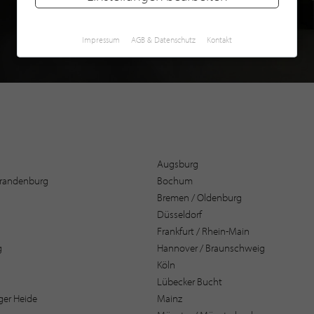
Impressum
AGB & Datenschutz
Kontakt
Augsburg
 Brandenburg
Bochum
Bremen / Oldenburg
Düsseldorf
Frankfurt / Rhein-Main
g
Hannover / Braunschweig
Köln
Lübecker Bucht
er Heide
Mainz