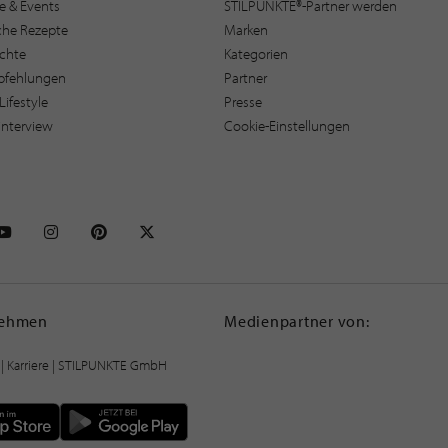
e & Events
STILPUNKTE®-Partner werden
sche Rezepte
Marken
ichte
Kategorien
pfehlungen
Partner
Lifestyle
Presse
interview
Cookie-Einstellungen
NKTE auf Facebook
STILPUNKTE auf Youtube
STILPUNKTE auf Instagram
STILPUNKTE auf Pinterest
STILPUNKTE auf X
nehmen
Medienpartner von:
|
Karriere
| STILPUNKTE GmbH