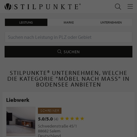
LEISTUNG
MARKE
UNTERNEHMEN
SUCHEN
STILPUNKTE® UNTERNEHMEN, WELCHE
DIE KATEGORIE "MÖBEL NACH MASS" IN B
ODENSEE ANBIETEN
Liebwerk
SCHREINER
5.0/5.0
(4)
Schwedenstraße 45/1
88682 Salem
Deutschland