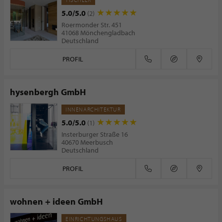
5.0/5.0
(2)
Roermonder Str. 451
41068 Mönchengladbach
Deutschland
PROFIL
hysenbergh GmbH
INNENARCHITEKTUR
5.0/5.0
(1)
Insterburger Straße 16
40670 Meerbusch
Deutschland
PROFIL
wohnen + ideen GmbH
EINRICHTUNGSHAUS