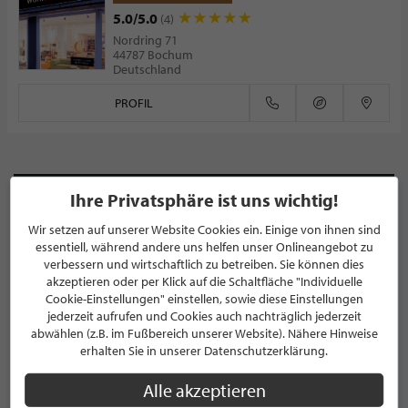
5.0/5.0
(4)
Nordring 71
44787 Bochum
Deutschland
PROFIL
Ihre Privatsphäre ist uns wichtig!
NEWSLETTER
Wir setzen auf unserer Website Cookies ein. Einige von ihnen sind
Bleiben Sie immer UP TO DATE! Melden Sie sich jetzt für
essentiell, während andere uns helfen unser Onlineangebot zu
unseren STILPUNKTE®-Newsletter an und profitieren Sie
verbessern und wirtschaftlich zu betreiben. Sie können dies
akzeptieren oder per Klick auf die Schaltfläche "Individuelle
von exklusiven
Neuigkeiten, Trends
und
Angeboten
Cookie-Einstellungen" einstellen, sowie diese Einstellungen
Mit der Anmeldung für unseren Newsletter stimmen Sie
jederzeit aufrufen und Cookies auch nachträglich jederzeit
unseren
Datenschutzbestimmungen
zu. Eine
Abmeldung
abwählen (z.B. im Fußbereich unserer Website). Nähere Hinweise
ist jederzeit möglich.
erhalten Sie in unserer Datenschutzerklärung.
Alle akzeptieren