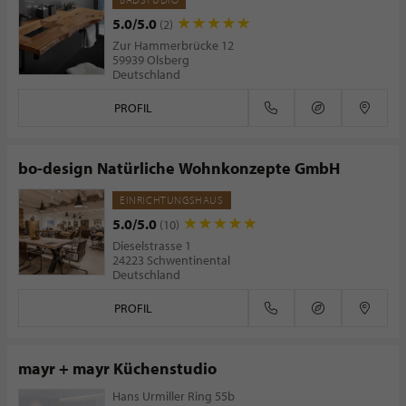
5.0/5.0
(2)
Zur Hammerbrücke 12
59939 Olsberg
Deutschland
PROFIL
bo-design Natürliche Wohnkonzepte GmbH
EINRICHTUNGSHAUS
5.0/5.0
(10)
Dieselstrasse 1
24223 Schwentinental
Deutschland
PROFIL
mayr + mayr Küchenstudio
Hans Urmiller Ring 55b