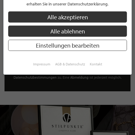
erhalten Sie in unserer Datenschutzerklärung.
von exklusiven
Neuigkeiten, Trends
und
Angeboten
Mit der Anmeldung für unseren Newsletter stimmen Sie
Alle akzeptieren
unseren
Datenschutzbestimmungen
zu. Eine
Abmeldung
ist jederzeit möglich.
Alle ablehnen
Einstellungen bearbeiten
ANMELDEN
Impressum
AGB & Datenschutz
Kontakt
Mit der Anmeldung an unserem Newsletter stimmen Sie unseren
Datenschutzbestimmungen
zu. Eine
Abmeldung
ist jederzeit möglich.