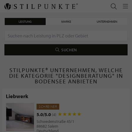
LEISTUNG
MARKE
UNTERNEHMEN
SUCHEN
STILPUNKTE® UNTERNEHMEN, WELCHE
DIE KATEGORIE "DESIGNBERATUNG" IN
BODENSEE ANBIETEN
Liebwerk
SCHREINER
5.0/5.0
(4)
Schwedenstraße 45/1
88682 Salem
Deutschland