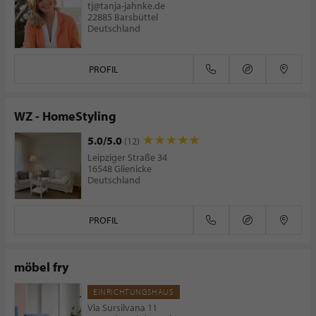
tj@tanja-jahnke.de
22885 Barsbüttel
Deutschland
PROFIL
WZ - HomeStyling
5.0/5.0
(12)
Leipziger Straße 34
16548 Glienicke
Deutschland
PROFIL
möbel fry
EINRICHTUNGSHAUS
Via Sursilvana 11