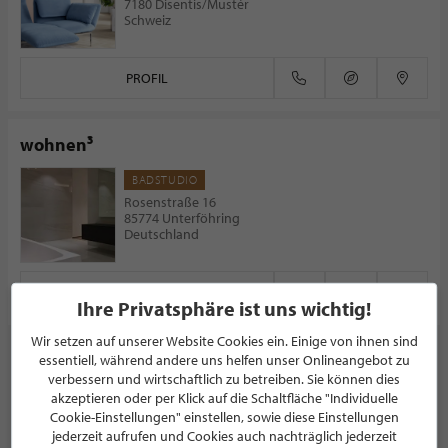
7180 Disentis/Mustér
Schweiz
PROFIL
wohnen³
BADSTUDIO
Rosenstraße 16
85774 Unterföhring
Deutschland
PROFIL
Ihre Privatsphäre ist uns wichtig!
Wir setzen auf unserer Website Cookies ein. Einige von ihnen sind
essentiell, während andere uns helfen unser Onlineangebot zu
verbessern und wirtschaftlich zu betreiben. Sie können dies
akzeptieren oder per Klick auf die Schaltfläche "Individuelle
NEWSLETTER
Cookie-Einstellungen" einstellen, sowie diese Einstellungen
jederzeit aufrufen und Cookies auch nachträglich jederzeit
Bleiben Sie immer UP TO DATE! Melden Sie sich jetzt für